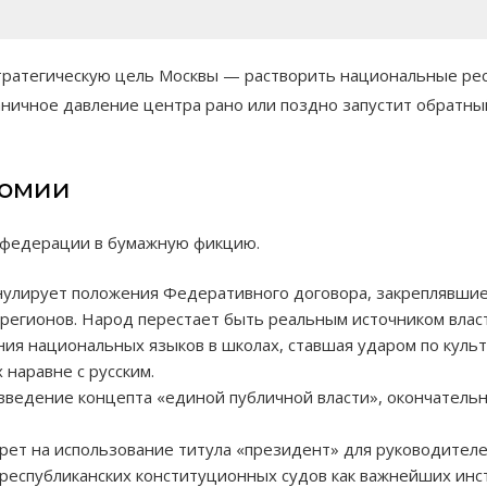
тратегическую цель Москвы — растворить национальные респ
ничное давление центра рано или поздно запустит обратный
номии
 федерации в бумажную фикцию.
улирует положения Федеративного договора, закреплявшие 
регионов. Народ перестает быть реальным источником влас
ия национальных языков в школах, ставшая ударом по культ
 наравне с русским.
введение концепта «единой публичной власти», окончател
ет на использование титула «президент» для руководителе
еспубликанских конституционных судов как важнейших инст