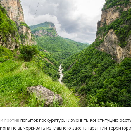
ли против
попыток прокуратуры изменить Конституцию респу
иона не вычеркивать из главного закона гарантии территори