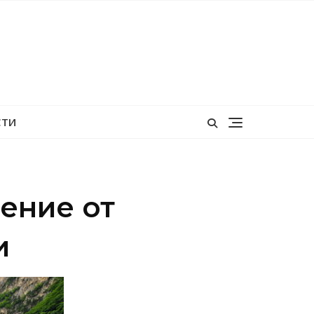
СТИ
ение от
и