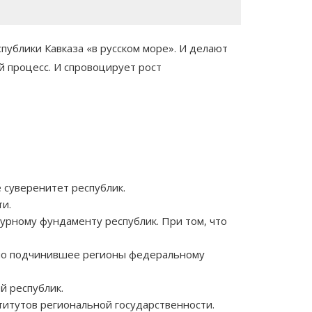
ублики Кавказа «в русском море». И делают
 процесс. И спровоцирует рост
суверенитет республик.
ти.
урному фундаменту республик. При том, что
ьно подчинившее регионы федеральному
й республик.
итутов региональной государственности.