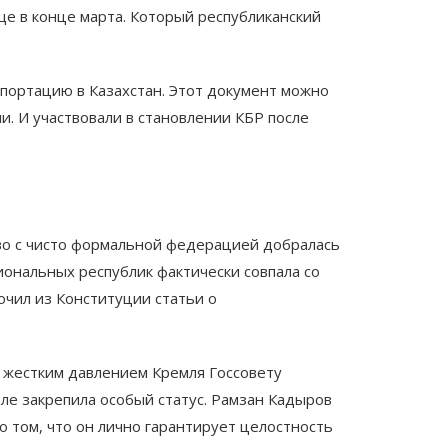
ще в конце марта. Который республиканский
епортацию в Казахстан. Этот документ можно
и. И участвовали в становлении КБР после
во с чисто формальной федерацией добралась
ональных республик фактически совпала со
ючил из Конституции статьи о
 жестким давлением Кремля Госсовету
ле закрепила особый статус. Рамзан Кадыров
о том, что он лично гарантирует целостность