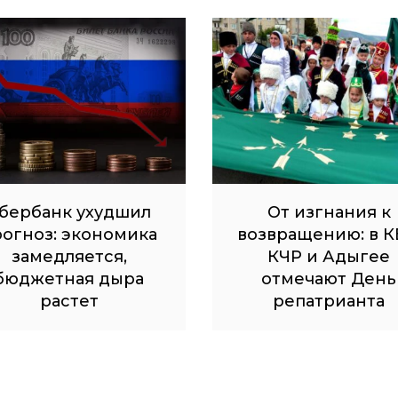
бербанк ухудшил
От изгнания к
рогноз: экономика
возвращению: в К
замедляется,
КЧР и Адыгее
бюджетная дыра
отмечают День
растет
репатрианта