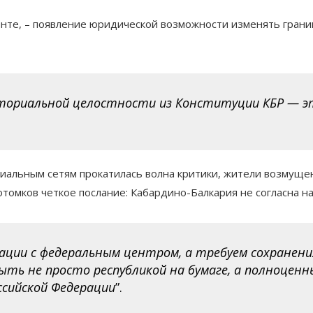
енте, – появление юридической возможности изменять грани
ториальной целостности из Конституции КБР — эт
.
иальным сетям прокатилась волна критики, жители возмуще
отомков четкое послание: Кабардино-Балкария не согласна н
ации с федеральным центром, а требуем сохране
ть не просто республикой на бумаге, а полноценн
ссийской Федерации
”.