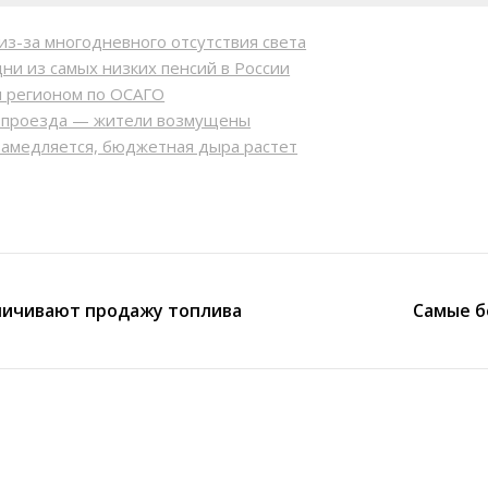
из-за многодневного отсутствия света
ни из самых низких пенсий в России
м регионом по ОСАГО
ь проезда — жители возмущены
замедляется, бюджетная дыра растет
аничивают продажу топлива
Самые б