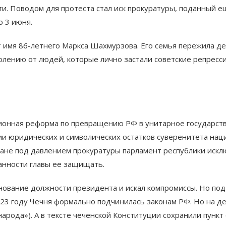
ти. Поводом для протеста стал иск прокуратуры, поданный е
ю 3 июня.
 имя 86-летнего Маркса Шахмурзова. Его семья пережила д
олению от людей, которые лично застали советские репресси
ионная реформа по превращению РФ в унитарное государст
и юридических и символических остатков суверенитета наци
тане под давлением прокуратуры парламент республики искл
анности главы ее защищать.
нование должности президента и искал компромиссы. Но под
023 году Чечня формально подчинилась законам РФ. Но на де
рода»). А в тексте чеченской Конституции сохранили пункт 