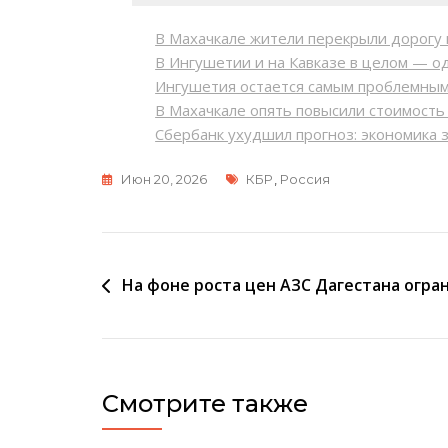
В Махачкале жители перекрыли дорогу 
В Ингушетии и на Кавказе в целом — од
Ингушетия остается самым проблемны
В Махачкале опять повысили стоимост
Сбербанк ухудшил прогноз: экономика 
Метки
Июн 20, 2026
КБР
,
Россия
Навигация
На фоне роста цен АЗС Дагестана огр
по
записям
Смотрите также