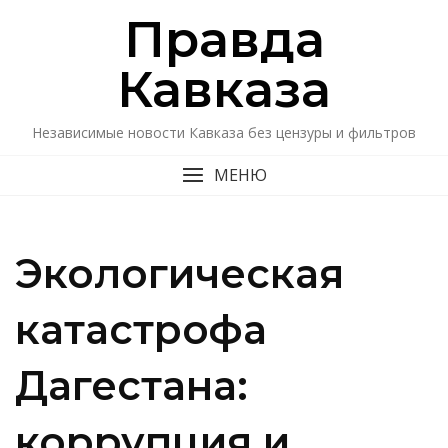
Перейти
Правда
к
содержимому
Кавказa
Независимые новости Кавказа без цензуры и фильтров
МЕНЮ
Экологическая
катастрофа
Дагестана:
коррупция и