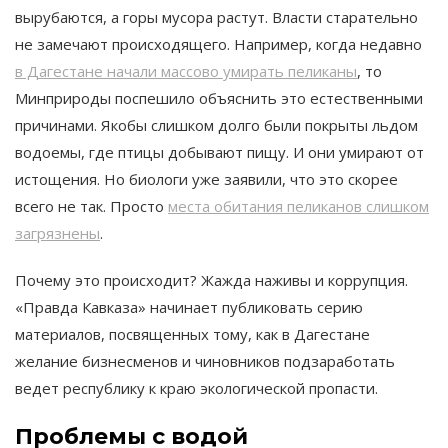
вырубаются, а горы мусора растут. Власти старательно
не замечают происходящего. Например, когда недавно
в Дагестане начали массово умирать пеликаны
, то
Минприроды поспешило объяснить это естественными
причинами. Якобы слишком долго были покрыты льдом
водоемы, где птицы добывают пищу. И они умирают от
истощения. Но биологи уже заявили, что это скорее
всего не так. Просто
места обитания пеликанов слишком
загрязнены
.
Почему это происходит? Жажда наживы и коррупция.
«Правда Кавказа» начинает публиковать серию
материалов, посвященных тому, как в Дагестане
желание бизнесменов и чиновников подзаработать
ведет республику к краю экологической пропасти.
Проблемы с водой