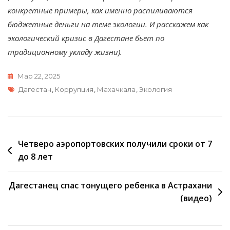
конкретные примеры, как именно распиливаются
бюджетные деньги на теме экологии. И расскажем как
экологический кризис в Дагестане бьет по
традиционному укладу жизни).
Мар 22, 2025
Метки
Дагестан
,
Коррупция
,
Махачкала
,
Экология
Навигация
Четверо аэропортовских получили сроки от 7
до 8 лет
по
записям
Дагестанец спас тонущего ребенка в Астрахани
(видео)