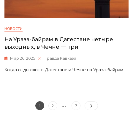
НОВОСТИ
На Ураза-байрам в Дагестане четыре
выходных, в Чечне — три
Мар 26, 2025
Правда Кавказа
Когда отдыхают в Дагестане и Чечне на Ураза-байрам.
…
Пагинация
Страница
Страница
Страница
1
2
7
записей