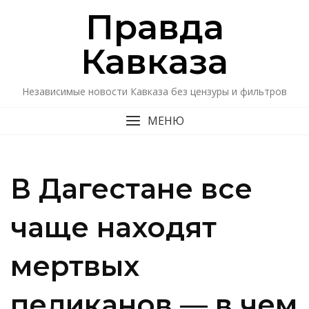
Перейти
Правда
к
содержимому
Кавказa
Независимые новости Кавказа без цензуры и фильтров
МЕНЮ
В Дагестане все
чаще находят
мертвых
пеликанов — в чем