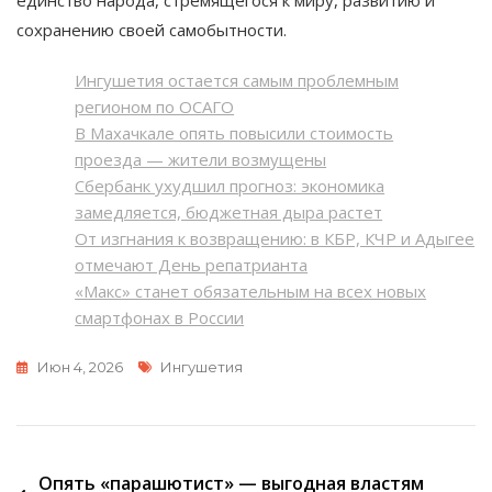
единство народа, стремящегося к миру, развитию и
сохранению своей самобытности.
Ингушетия остается самым проблемным
регионом по ОСАГО
В Махачкале опять повысили стоимость
проезда — жители возмущены
Сбербанк ухудшил прогноз: экономика
замедляется, бюджетная дыра растет
От изгнания к возвращению: в КБР, КЧР и Адыгее
отмечают День репатрианта
«Макс» станет обязательным на всех новых
смартфонах в России
Метки
Июн 4, 2026
Ингушетия
Навигация
Опять «парашютист» — выгодная властям