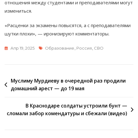
отношения между студентами и преподавателями могут
измениться.
«Расценки за экзамены повысятся, а с преподавателями
шутки плохи», — иронизируют комментаторы.
Метки
Апр 19, 2025
Образование
,
Россия
,
СВО
Навигация
Муслиму Мурдиеву в очередной раз продили
домашний арест — до 19 мая
по
записям
В Краснодаре солдаты устроили бунт —
сломали забор комендатуры и сбежали (видео)