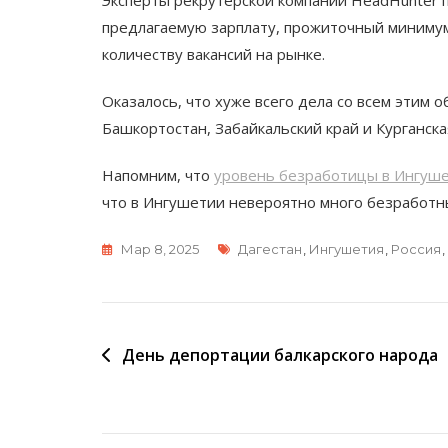
предлагаемую зарплату, прожиточный минимум
количеству вакансий на рынке.
Оказалось, что хуже всего дела со всем этим о
Башкортостан, Забайкальский край и Курганска
Напомним, что
уровень безработицы в Ингуше
что в Ингушетии невероятно много безработны
Метки
Мар 8, 2025
Дагестан
,
Ингушетия
,
Россия
,
Навигация
День депортации балкарского народа
по
записям