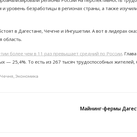
 и уровень безработицы в регионах страны, а также изучил
бстоят в Дагестане, Чечгне и Ингушетии. А вот в лидерах ока
я область.
тии более чем в 11 раз превышает средний по России
. Глав
х — 25,4%. То есть из 267 тысяч трудоспособных жителей,
Чечня
,
Экономика
Майнинг-фермы Дагест