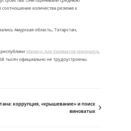
и соотношение количества резюме к
зались Амурская область, Татарстан,
а республики
Махмуд-Али Калиматов признался
,
 68 тысяч официально не трудоустроены.
ана: коррупция, «крышевание» и поиск
виноватых