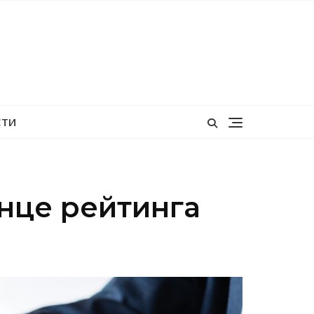
СТИ
онце рейтинга