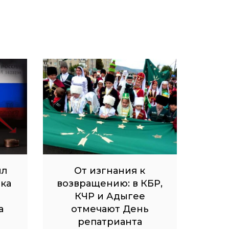
ил
От изгнания к
ка
возвращению: в КБР,
КЧР и Адыгее
а
отмечают День
репатрианта