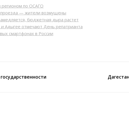
м регионом по ОСАГО
ь проезда — жители возмущены
замедляется, бюджетная дыра растет
Р и Адыгее отмечают День репатрианта
овых смартфонах в России
 государственности
Дагестан