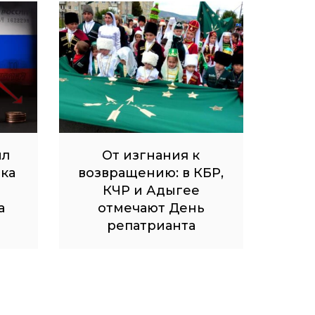
ил
От изгнания к
ка
возвращению: в КБР,
КЧР и Адыгее
а
отмечают День
репатрианта