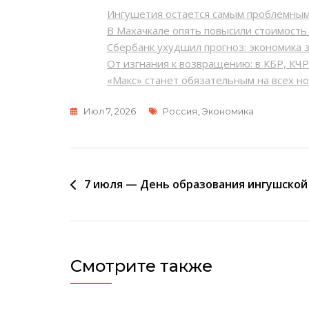
Ингушетия остается самым проблемны
В Махачкале опять повысили стоимост
Сбербанк ухудшил прогноз: экономика 
От изгнания к возвращению: в КБР, КЧ
«Макс» станет обязательным на всех н
Метки
Июл 7, 2026
Россия
,
Экономика
Навигация
7 июля — День образования ингушской
по
записям
Смотрите также