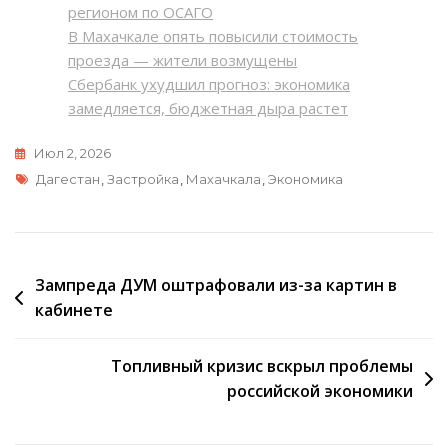
регионом по ОСАГО
В Махачкале опять повысили стоимость
проезда — жители возмущены
Сбербанк ухудшил прогноз: экономика
замедляется, бюджетная дыра растет
Июл 2, 2026
Метки
Дагестан
,
Застройка
,
Махачкала
,
Экономика
Навигация
Зампреда ДУМ оштрафовали из-за картин в
кабинете
по
записям
Топливный кризис вскрыл проблемы
российской экономики