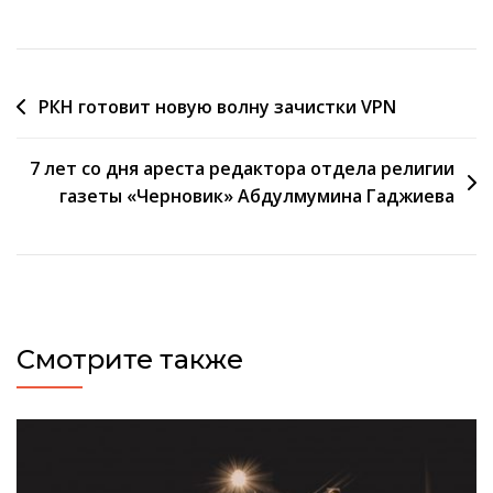
Навигация
РКН готовит новую волну зачистки VPN
по
7 лет со дня ареста редактора отдела религии
записям
газеты «Черновик» Абдулмумина Гаджиева
Смотрите также