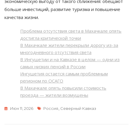
экономическую выгоду от такого сближения: обещают
больше инвестиций, развитие туризма и повышение
качества жизни.
Проблема отсутствия света в Махачкале опять
достигла критической точки
В Махачкале жители перекрыли дорогу из-за
многодневного отсутствия света
В Ингушетии и на Кавказе в целом — одни из
самых низких пенсий в России
Ингушетия остается самым проблемным
регионом по ОСАГО
В Махачкале опять повысили стоимость
проезда — жители возмущены
Метки
Июн 11, 2026
Россия
,
Северный Кавказ