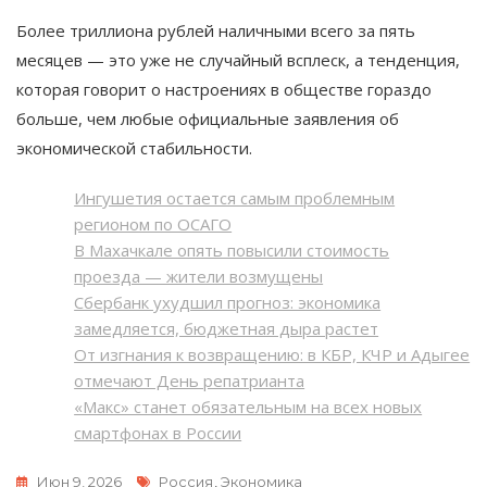
Более триллиона рублей наличными всего за пять
месяцев — это уже не случайный всплеск, а тенденция,
которая говорит о настроениях в обществе гораздо
больше, чем любые официальные заявления об
экономической стабильности.
Ингушетия остается самым проблемным
регионом по ОСАГО
В Махачкале опять повысили стоимость
проезда — жители возмущены
Сбербанк ухудшил прогноз: экономика
замедляется, бюджетная дыра растет
От изгнания к возвращению: в КБР, КЧР и Адыгее
отмечают День репатрианта
«Макс» станет обязательным на всех новых
смартфонах в России
Метки
Июн 9, 2026
Россия
,
Экономика