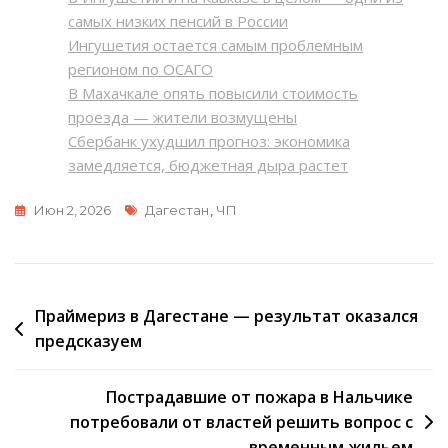
самых низких пенсий в России
Ингушетия остается самым проблемным
регионом по ОСАГО
В Махачкале опять повысили стоимость
проезда — жители возмущены
Сбербанк ухудшил прогноз: экономика
замедляется, бюджетная дыра растет
Метки
Июн 2, 2026
Дагестан
,
ЧП
Навигация
Праймериз в Дагестане — результат оказался
предсказуем
по
записям
Пострадавшие от пожара в Нальчике
потребовали от властей решить вопрос с
временным жильем