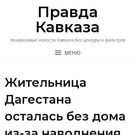
Перейти
Правда
к
содержимому
Кавказa
Независимые новости Кавказа без цензуры и фильтров
МЕНЮ
Жительница
Дагестана
осталась без дома
из-за наводнения