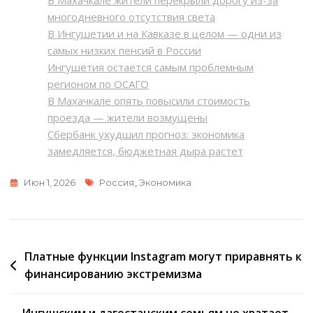
многодневного отсутствия света
В Ингушетии и на Кавказе в целом — одни из
самых низких пенсий в России
Ингушетия остается самым проблемным
регионом по ОСАГО
В Махачкале опять повысили стоимость
проезда — жители возмущены
Сбербанк ухудшил прогноз: экономика
замедляется, бюджетная дыра растет
Метки
Июн 1, 2026
Россия
,
Экономика
Навигация
Платные функции Instagram могут приравнять к
финансированию экстремизма
по
записям
Ингушским и дагестанским семьям не хватает