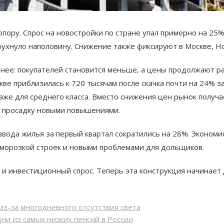
пору. Спрос на новостройки по стране упал примерно на 25%
 рухнуло наполовину. Снижение также фиксируют в Москве, Н
тнее: покупателей становится меньше, а цены продолжают ра
скве приблизилась к 720 тысячам после скачка почти на 24% з
же для среднего класса. Вместо снижения цен рынок получ
ь просадку новыми повышениями.
ввода жилья за первый квартал сократились на 28%. Эконо
аморозкой строек и новыми проблемами для дольщиков.
 и инвестиционный спрос. Теперь эта конструкция начинает
из-за многодневного отсутствия света
ни из самых низких пенсий в России