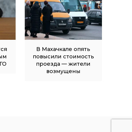
тся
В Махачкале опять
ым
повысили стоимость
ГО
проезда — жители
возмущены