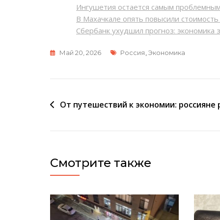
Ингушетия остается самым проблемны
В Махачкале опять повысили стоимост
Сбербанк ухудшил прогноз: экономика 
Метки
Май 20, 2026
Россия
,
Экономика
Навигация
От путешествий к экономии: россияне 
по
записям
Смотрите также