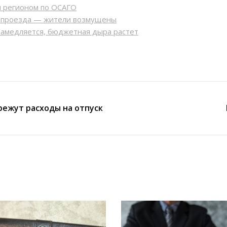
м регионом по ОСАГО
ь проезда — жители возмущены
замедляется, бюджетная дыра растет
режут расходы на отпуск