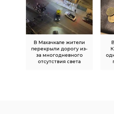
В Махачкале жители
В
перекрыли дорогу из-
К
за многодневного
од
отсутствия света