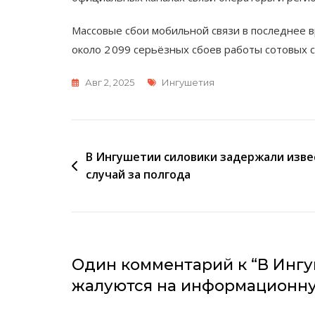
Массовые сбои мобильной связи в последнее в
около 2 099 серьёзных сбоев работы сотовых 
Метки
Авг 2, 2025
Ингушетия
Навигация
В Ингушетии силовики задержали изве
случай за полгода
по
записям
Один комментарий к “
В Ингу
жалуются на информационн