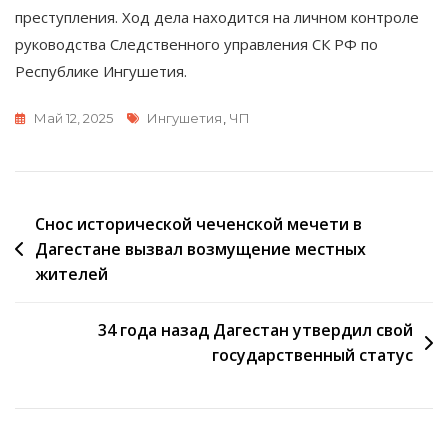
преступления. Ход дела находится на личном контроле
руководства Следственного управления СК РФ по
Республике Ингушетия.
Метки
Май 12, 2025
Ингушетия
,
ЧП
Навигация
Снос исторической чеченской мечети в
Дагестане вызвал возмущение местных
по
жителей
записям
34 года назад Дагестан утвердил свой
государственный статус