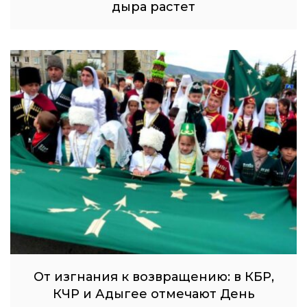
дыра растет
От изгнания к возвращению: в КБР,
КЧР и Адыгее отмечают День