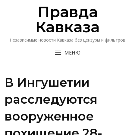
Перейти
Правда
к
содержимому
Кавказa
Независимые новости Кавказа без цензуры и фильтров
МЕНЮ
В Ингушетии
расследуются
вооруженное
похищение 28-