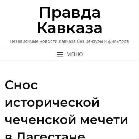
Перейти
Правда
к
содержимому
Кавказa
Независимые новости Кавказа без цензуры и фильтров
МЕНЮ
Снос
исторической
чеченской мечети
в Дагестане