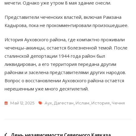
мечети. Однако уже утром 8 мая здание снесли.
Представители чеченских властей, включая Рамзана
Кадырова, пока не прокомментировали произошедшее.
История Ауховского района, где компактно проживали
чеченцы-аккинцы, остается болезненной темой. После
сталинской депортации 1944 года район был
ликвидирован, а его территория передана другим
районам и заселена представителями других народов.
Вопрос о восстановлении Ауховского района остаётся
нерешенным уже много десятилетий.
Метки
Май 12, 2025
Аух
,
Дагестан
,
Ислам
,
История
,
Чечня
Навигация
День независимости Северного Кавказа