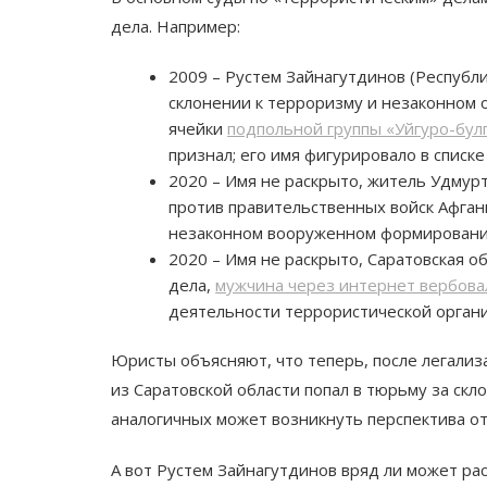
дела. Например:
2009 – Рустем Зайнагутдинов (Республи
склонении к терроризму и незаконном 
ячейки
подпольной группы «Уйгуро-бул
признал; его имя фигурировало в списк
2020 – Имя не раскрыто, житель Удмур
против правительственных войск Афгани
незаконном вооруженном формировании
2020 – Имя не раскрыто,
Саратовская о
дела,
мужчина через интернет вербовал
деятельности террористической орган
Юристы объясняют, что теперь, после легализ
из Саратовской области попал в тюрьму за скл
аналогичных может возникнуть перспектива о
А вот Рустем Зайнагутдинов вряд ли может рас