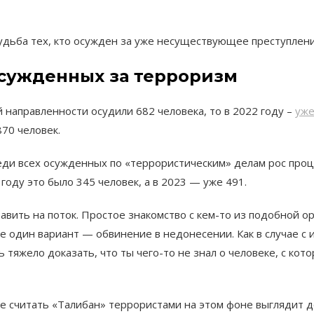
 судьба тех, кто осужден за уже несуществующее преступлен
осужденных за терроризм
 направленности осудили 682 человека, то в 2022 году –
уже
870 человек.
еди всех осужденных по «террористическим» делам рос проце
оду это было 345 человек, а в 2023 — уже 491.
ставить на поток. Простое знакомство с кем-то из подобной 
Еще один вариант — обвинение в недонесении. Как в случае 
яжело доказать, что ты чего-то не знал о человеке, с котор
 считать «Талибан» террористами на этом фоне выглядит до