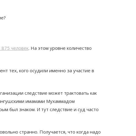
ие?
 875 человек
. На этом уровне количество
нт тех, кого осудили именно за участие в
организации следствие может трактовать как
с ингушскими имамами Мухаммадом
ым был знаком. И тут следствие и суд часто
вольно странно. Получается, что когда надо