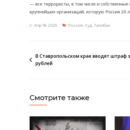
— все террористы, в том числе и собственные
крупнейших организаций, которую Россия 20 л
Метки
Апр 18, 2025
Россия
,
Суд
,
Талибан
Навигация
В Ставропольском крае вводят штраф з
рублей
по
записям
Смотрите также