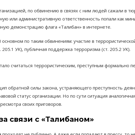
анизацией, по обвинению в связях с ним людей сажали в тюр
ную или административную ответственность попали как мини
ную демонстрацию флага «Талибан» в интернете.
основном по таким обвинениям: участие в террористической 
205.1 УК), публичная поддержка терроризма (ст. 205.2 УК).
ало считаться террористическим, преступным формально пер
ип обратной силы закона, устраняющего преступность деяния
авовой статус организации. Но по сути ситуация аналогична
ресмотра своих приговоров.
а связи с «Талибаном»
 проходят не публично. А даже если попадают в прессу, то