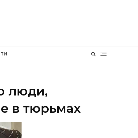
СТИ
о люди,
ще в тюрьмах