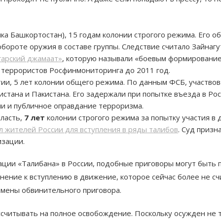
ка Башкортостан), 15 годам колонии строгого режима. Его об
обороте оружия в составе группы. Следствие считало Зайна
гарский джамаат»
, которую называли «боевым формированием
е террористов Росфинмониторинга до 2011 год.
тии, 5 лет колонии общего режима. По данным ФСБ, участвов
стана и Пакистана. Его задержали при попытке въезда в Росс
 и публичное оправдание терроризма.
бласть,
7 лет
колонии строгого режима за попытку участия в 
 жителей России для вступления в ряды талибов
. Суд призн
изации.
ации «Талибана» в России, подобные приговоры могут быть 
онение к вступлению в движение, которое сейчас более не сч
тмены обвинительного приговора.
считывать на полное освобождение. Поскольку осужден не то