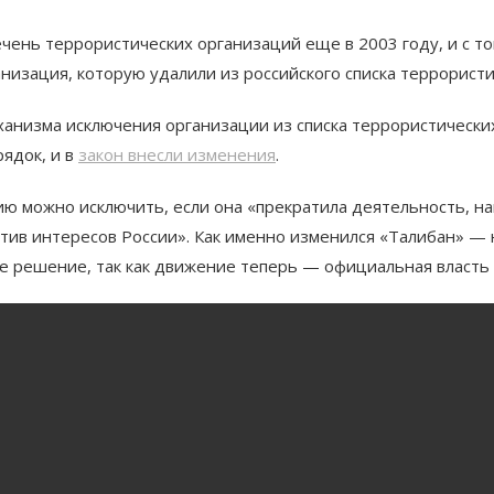
чень террористических организаций еще в 2003 году, и с то
низация, которую удалили из российского списка террористи
ханизма исключения организации из списка террористически
ядок, и в
закон внесли изменения
.
ию можно исключить, если она «прекратила деятельность, н
ив интересов России». Как именно изменился «Талибан» — не
ое решение, так как движение теперь — официальная власть 