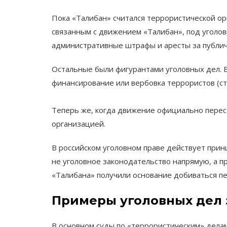
Пока «Талибан» считался террористической орг
связанным с движением «Талибан», под уголов
административные штрафы и аресты за публич
Остальные были фигурантами уголовных дел. В 
финансирование или вербовка террористов (ст. 
Теперь же, когда движение официально перест
организацией.
В российском уголовном праве действует принц
не уголовное законодательство напрямую, а пр
«Талибана» получили основание добиваться пе
Примеры уголовных дел з
В основном суды по «террористическим» делам