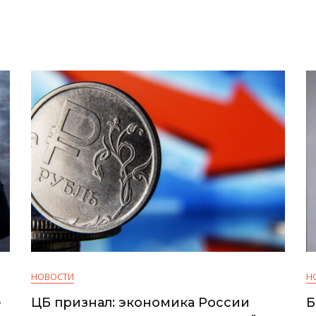
В
России
НОВОСТИ
Н
е
ЦБ признал: экономика России
Б