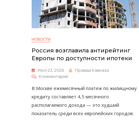
НОВОСТИ
Россия возглавила антирейтинг
Европы по доступности ипотеки
Июл 23, 2026
Правда Кавказа
К
Комментарий
Россия
В Москве ежемесячный платеж по жилищному
Возглавила
Антирейтинг
кредиту составляет 4,5 месячного
Европы
располагаемого дохода — это худший
По
показатель среди всех европейских городов.
Доступности
Ипотеки