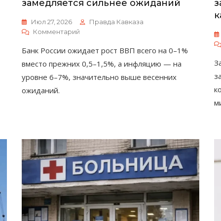
замедляется сильнее ожиданий
з
к
Июл 27, 2026
Правда Кавказа
К
Комментарий
ЦБ
Банк России ожидает рост ВВП всего на 0–1%
Признал:
Экономика
З
вместо прежних 0,5–1,5%, а инфляцию — на
России
з
уровне 6–7%, значительно выше весенних
Замедляется
к
ожиданий.
Сильнее
Ожиданий
м