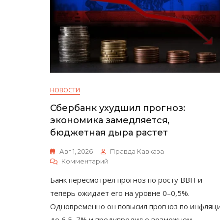
НОВОСТИ
Сбербанк ухудшил прогноз:
экономика замедляется,
бюджетная дыра растет
Авг 1, 2026
Правда Кавказа
К
Комментарий
Сбербанк
Банк пересмотрел прогноз по росту ВВП и
Ухудшил
Прогноз:
теперь ожидает его на уровне 0–0,5%.
Экономика
Одновременно он повысил прогноз по инфляц
Замедляется,
до 6,5–7% и предупредил о возможном
Бюджетная