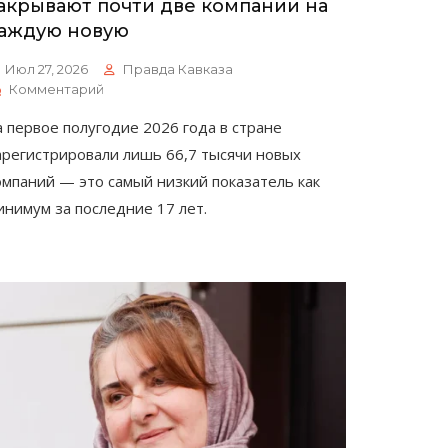
акрывают почти две компании на
аждую новую
Июл 27, 2026
Правда Кавказа
К
Комментарий
Бизнес
а первое полугодие 2026 года в стране
Сворачивается:
В
арегистрировали лишь 66,7 тысячи новых
России
омпаний — это самый низкий показатель как
Закрывают
инимум за последние 17 лет.
Почти
Две
Компании
На
Каждую
Новую