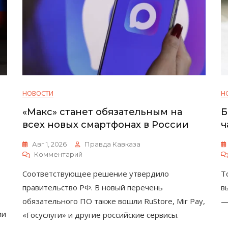
НОВОСТИ
Н
«Макс» станет обязательным на
Б
всех новых смартфонах в России
ч
Авг 1, 2026
Правда Кавказа
К
Комментарий
«Макс»
Соответствующее решение утвердило
Т
Станет
Обязательным
правительство РФ. В новый перечень
в
На
обязательного ПО также вошли RuStore, Mir Pay,
—
Всех
ии
«Госуслуги» и другие российские сервисы.
Новых
Смартфонах