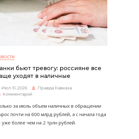
ОВОСТИ
анки бьют тревогу: россияне все
аще уходят в наличные
Июл 31, 2026
Правда Кавказа
К
Комментарий
Банки
олько за июль объем наличных в обращении
Бьют
Тревогу:
ырос почти на 600 млрд рублей, а с начала года
Россияне
 уже более чем на 2 трлн рублей.
Все
Чаще
Уходят