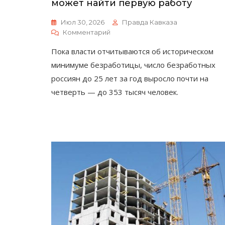
может найти первую работу
Июл 30, 2026
Правда Кавказа
К
Комментарий
Российская
Пока власти отчитываются об историческом
Молодежь
Все
минимуме безработицы, число безработных
Чаще
россиян до 25 лет за год выросло почти на
Не
четверть — до 353 тысяч человек.
Может
Найти
Первую
Работу