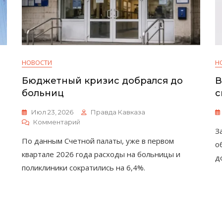
НОВОСТИ
Н
Бюджетный кризис добрался до
В
больниц
с
Июл 23, 2026
Правда Кавказа
К
Комментарий
З
Бюджетный
По данным Счетной палаты, уже в первом
Кризис
о
Добрался
квартале 2026 года расходы на больницы и
д
До
поликлиники сократились на 6,4%.
Больниц