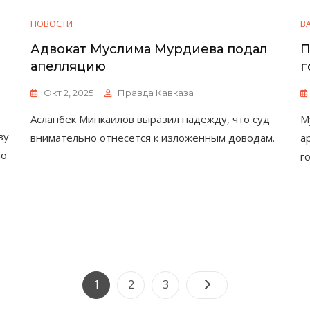
НОВОСТИ
В
Адвокат Муслима Мурдиева подал
П
апелляцию
г
Окт 2, 2025
Правда Кавказа
Асланбек Минкаилов выразил надежду, что суд
М
ву
внимательно отнесется к изложенным доводам.
а
по
г
Пагинация
Страница
Страница
Страница
1
2
3
записей