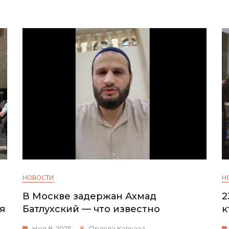
НОВОСТИ
Н
В Москве задержан Ахмад
2
я
Батлухский — что известно
к
Ноя 8, 2025
Правда Кавказа