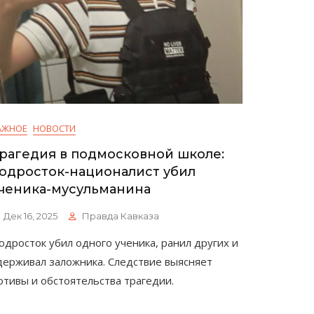
АЖНОЕ
НОВОСТИ
рагедия в подмосковной школе:
одросток-националист убил
ченика-мусульманина
Дек 16, 2025
Правда Кавказа
одросток убил одного ученика, ранил других и
держивал заложника. Следствие выясняет
отивы и обстоятельства трагедии.