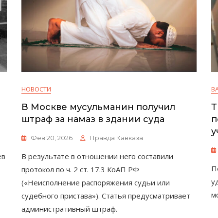
НОВОСТИ
В
В Москве мусульманин получил
Т
штраф за намаз в здании суда
п
у
Фев 20, 2026
Правда Кавказа
ев
В результате в отношении него составили
П
протокол по ч. 2 ст. 17.3 КоАП РФ
у
(«Неисполнение распоряжения судьи или
м
судебного пристава»). Статья предусматривает
административный штраф.