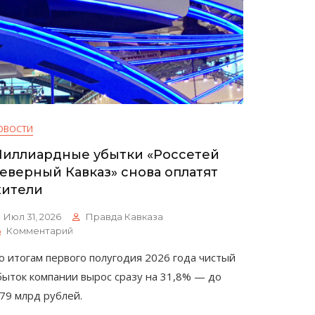
ОВОСТИ
иллиардные убытки «Россетей
еверный Кавказ» снова оплатят
ители
Июл 31, 2026
Правда Кавказа
К
Комментарий
Миллиардные
о итогам первого полугодия 2026 года чистый
Убытки
«Россетей
быток компании вырос сразу на 31,8% — до
Северный
,79 млрд рублей.
Кавказ»
Снова