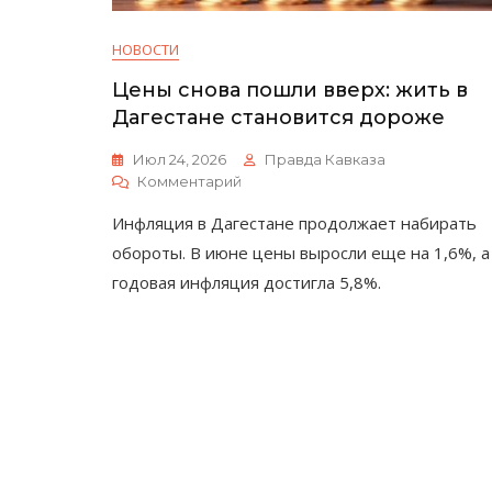
НОВОСТИ
Цены снова пошли вверх: жить в
Дагестане становится дороже
Июл 24, 2026
Правда Кавказа
К
Комментарий
Цены
Инфляция в Дагестане продолжает набирать
Снова
Пошли
обороты. В июне цены выросли еще на 1,6%, а
Вверх:
годовая инфляция достигла 5,8%.
Жить
В
Дагестане
Становится
Дороже