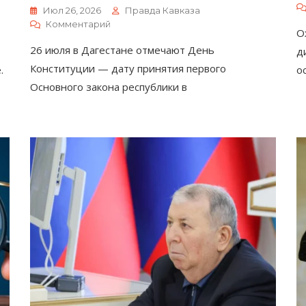
Июл 26, 2026
Правда Кавказа
К
Комментарий
О
День
26 июля в Дагестане отмечают День
д
Конституции
Дагестана:
Конституции — дату принятия первого
.
о
Как
Основного закона республики в
Менялся
Основной
Закон
Республики