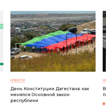
Жители
Возмущены
НОВОСТИ
Н
День Конституции Дагестана: как
В
менялся Основной закон
п
республики