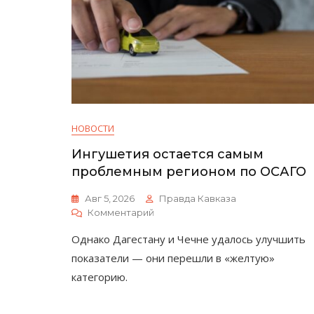
НОВОСТИ
Ингушетия остается самым
проблемным регионом по ОСАГО
Авг 5, 2026
Правда Кавказа
К
Комментарий
Ингушетия
Однако Дагестану и Чечне удалось улучшить
Остается
Самым
показатели — они перешли в «желтую»
Проблемным
категорию.
Регионом
По
ОСАГО