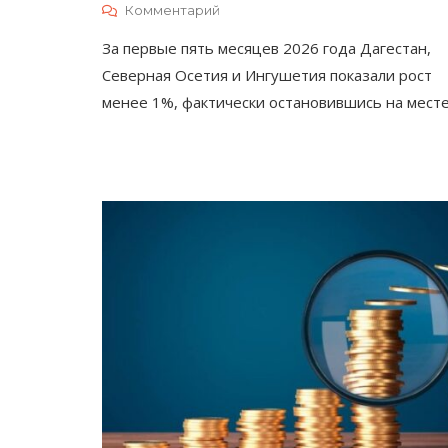
К
Комментарий
Розничная
За первые пять месяцев 2026 года Дагестан,
Торговля
На
Северная Осетия и Ингушетия показали рост
Северном
менее 1%, фактически остановившись на месте
Кавказе
Почти
Перестала
Расти