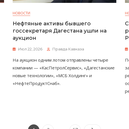
НОВОСТИ
Н
Нефтяные активы бывшего
С
госсекретаря Дагестана ушли на
р
аукцион
Р
Июл 22, 2026
Правда Кавказа
На аукцион одним лотом отправлены четыре
П
компании — «КасПетролСервис», «Дагестанские
з
новые технологии», «МСБ Холдинг» и
р
«НефтеПродуктСнаб».
о
р
Пагинация