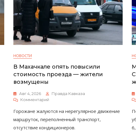
НОВОСТИ
Н
В Махачкале опять повысили
М
стоимость проезда — жители
С
возмущены
ж
Авг 4, 2026
Правда Кавказа
К
Комментарий
В
Горожане жалуются на нерегулярное движение
П
Махачкале
Опять
маршруток, переполненный транспорт,
у
Повысили
отсутствие кондиционеров.
6
Стоимость
Проезда —