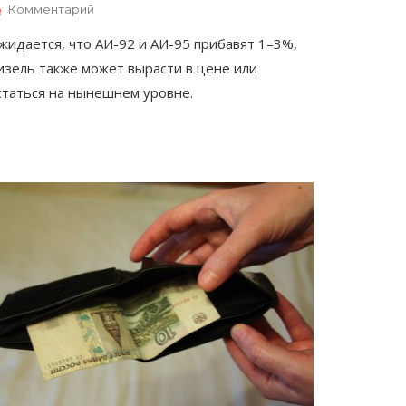
К
Комментарий
В
жидается, что АИ-92 и АИ-95 прибавят 1–3%,
Дагестане
Ожидается
изель также может вырасти в цене или
Новое
статься на нынешнем уровне.
Подорожание
Бензина
И
Дизеля