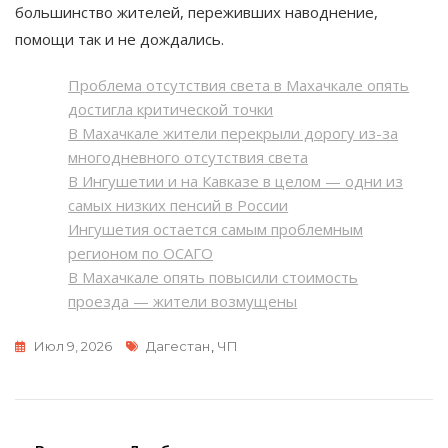
большинство жителей, переживших наводнение,
помощи так и не дождались.
Проблема отсутствия света в Махачкале опять
достигла критической точки
В Махачкале жители перекрыли дорогу из-за
многодневного отсутствия света
В Ингушетии и на Кавказе в целом — одни из
самых низких пенсий в России
Ингушетия остается самым проблемным
регионом по ОСАГО
В Махачкале опять повысили стоимость
проезда — жители возмущены
Метки
Июл 9, 2026
Дагестан
,
ЧП