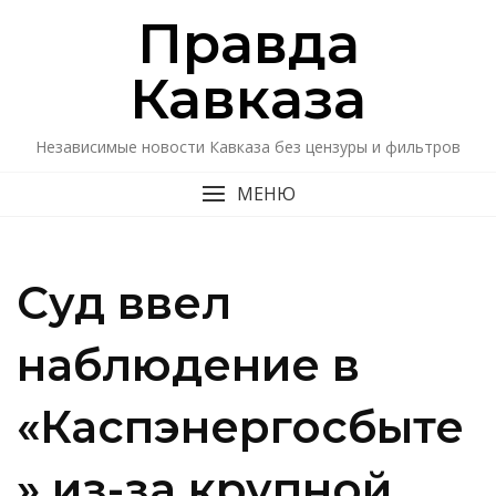
Перейти
Правда
к
содержимому
Кавказa
Независимые новости Кавказа без цензуры и фильтров
МЕНЮ
Суд ввел
наблюдение в
«Каспэнергосбыте
» из-за крупной