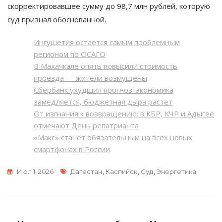
скорректировавшее сумму до 98,7 млн рублей, которую
суд признал обоснованной.
Ингушетия остается самым проблемным
регионом по ОСАГО
В Махачкале опять повысили стоимость
проезда — жители возмущены
Сбербанк ухудшил прогноз: экономика
замедляется, бюджетная дыра растет
От изгнания к возвращению: в КБР, КЧР и Адыгее
отмечают День репатрианта
«Макс» станет обязательным на всех новых
смартфонах в России
Метки
Июл 1, 2026
Дагестан
,
Каспийск
,
Суд
,
Энергетика