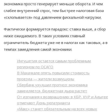
экономика просто генерирует меньше оборота. И чем
слабее внутренний спрос, тем быстрее налоговая база
«схлопывается» под давлением фискальной нагрузки.
Фактически формируется парадокс: ставка выше, а сбор
ниже ожидаемого. В таких условиях главный
ограничитель бюджета уже не в налогах как таковых, а в
темпах замедления самой экономики.
Ингушетия остается самым проблемным
регионом по ОСАГО
В Махачкале опять повысили стоимость
проезда — жители возмущены
Сбербанк ухудшил прогноз: экономика
замедляется, бюджетная дыра растет
От изгнания к возвращению: в КБР, КЧР и Адыгее
отмечают День репатрианта
«Макс» станет обязательным на всех новых