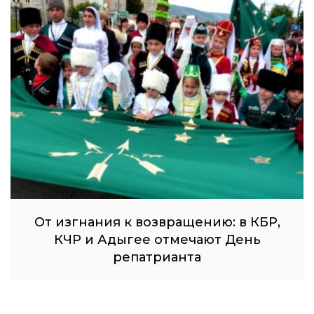
От изгнания к возвращению: в КБР,
КЧР и Адыгее отмечают День
репатрианта