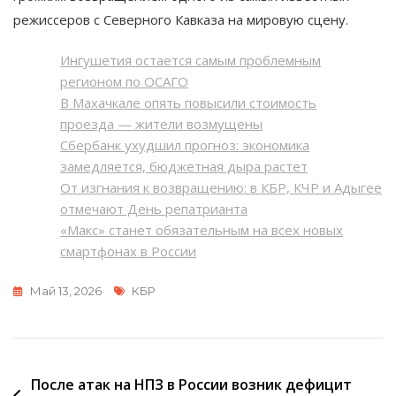
режиссеров с Северного Кавказа на мировую сцену.
Ингушетия остается самым проблемным
регионом по ОСАГО
В Махачкале опять повысили стоимость
проезда — жители возмущены
Сбербанк ухудшил прогноз: экономика
замедляется, бюджетная дыра растет
От изгнания к возвращению: в КБР, КЧР и Адыгее
отмечают День репатрианта
«Макс» станет обязательным на всех новых
смартфонах в России
Метки
Май 13, 2026
КБР
Навигация
После атак на НПЗ в России возник дефицит