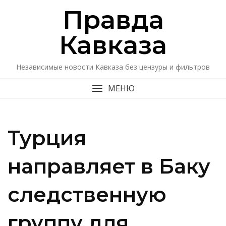
Перейти
Правда
к
содержимому
Кавказa
Независимые новости Кавказа без цензуры и фильтров
МЕНЮ
Турция
направляет в Баку
следственную
группу для