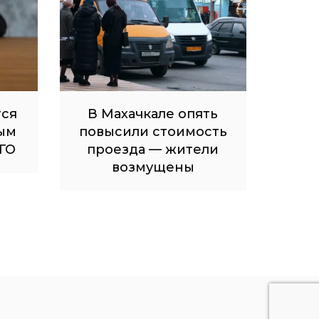
тся
В Махачкале опять
ым
повысили стоимость
ГО
проезда — жители
возмущены