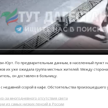
зи-Юрт. По предварительным данным, в населенный пункт н
мов их уже ожидала группа местных жителей. Между сторона
итель, он доставлен в больницу.
н с недавней ссорой в кафе. Обстоятельства произошедшего 
из-за многодневного отсутствия света
ни из самых низких пенсий в России