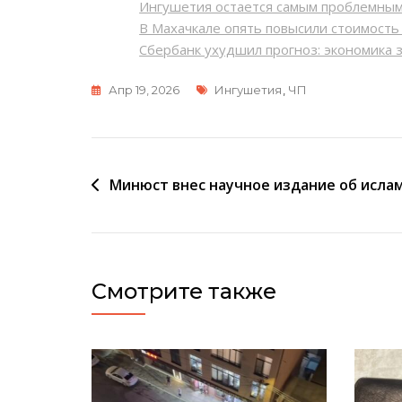
Ингушетия остается самым проблемны
В Махачкале опять повысили стоимост
Сбербанк ухудшил прогноз: экономика 
Метки
Апр 19, 2026
Ингушетия
,
ЧП
Навигация
Минюст внес научное издание об исла
по
записям
Смотрите также