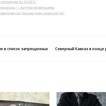
м регионом по ОСАГО
ь проезда — жители возмущены
замедляется, бюджетная дыра растет
ме в список запрещенных
Северный Кавказ в конце