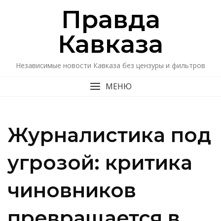
Перейти
Правда
к
содержимому
Кавказa
Независимые новости Кавказа без цензуры и фильтров
МЕНЮ
Журналистика под
угрозой: критика
чиновников
превращается в