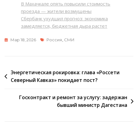
В Махачкале опять повысили стоимость
проезда — жители возмущены
Сбербанк ухудшил прогноз: экономика
замедляется, бюджетная дыра растет
Метки
Мар 18, 2026
Россия
,
СМИ
Навигация
Энергетическая рокировка: глава «Россети
Северный Кавказ» покидает пост?
по
записям
Госконтракт и ремонт за услугу: задержан
бывший министр Дагестана