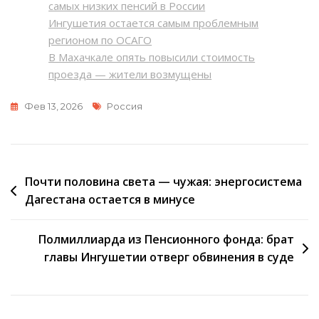
самых низких пенсий в России
Ингушетия остается самым проблемным
регионом по ОСАГО
В Махачкале опять повысили стоимость
проезда — жители возмущены
Метки
Фев 13, 2026
Россия
Навигация
Почти половина света — чужая: энергосистема
Дагестана остается в минусе
по
записям
Полмиллиарда из Пенсионного фонда: брат
главы Ингушетии отверг обвинения в суде