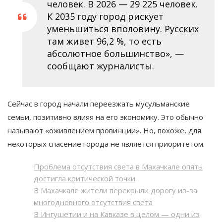
человек. В 2026 — 29 225 человек.
К 2035 году город рискует
уменьшиться вполовину. Русских
там живет 96,2 %, то есть
абсолютное большинство», —
сообщают журналисты.
Сейчас в город начали переезжать мусульманские
семьи, позитивно влияя на его экономику. Это обычно
называют «оживлением провинции». Но, похоже, для
некоторых спасение города не является приоритетом.
Проблема отсутствия света в Махачкале опять
достигла критической точки
В Махачкале жители перекрыли дорогу из-за
многодневного отсутствия света
В Ингушетии и на Кавказе в целом — одни из