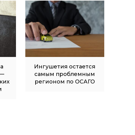
на
Ингушетия остается
 —
самым проблемным
ких
регионом по ОСАГО
и