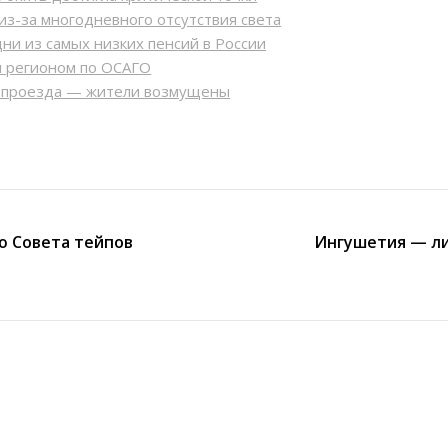
из-за многодневного отсутствия света
ни из самых низких пенсий в России
м регионом по ОСАГО
ь проезда — жители возмущены
ю Совета тейпов
Ингушетия — ли