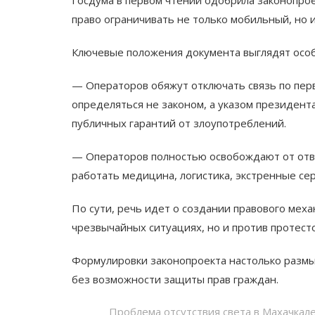
право ограничивать не только мобильный, но 
Ключевые положения документа выглядят осо
— Операторов обяжут отключать связь по перв
определяться не законом, а указом президента
публичных гарантий от злоупотреблений.
— Операторов полностью освобождают от ответ
работать медицина, логистика, экстренные се
По сути, речь идет о создании правового мех
чрезвычайных ситуациях, но и против протест
Формулировки законопроекта настолько размыт
без возможности защиты прав граждан.
Проблема отсутствия света в Махачкале