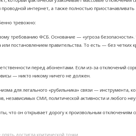
и проводной интернет, а также полностью приостанавливать
бенно тревожно:
ому требованию ФСБ. Основание — «угроза безопасности». 
 или постановлением правительства. То есть — без четких к
ственности перед абонентами. Если из-за отключений сорву
рвисы — никто никому ничего не должен.
анизма для легального «рубильника» связи — инструмента, к
ов, независимых СМИ, политической активности и любого неу
ы, что он открывает дорогу к произвольным отключениям с
 опять достигла критической точки