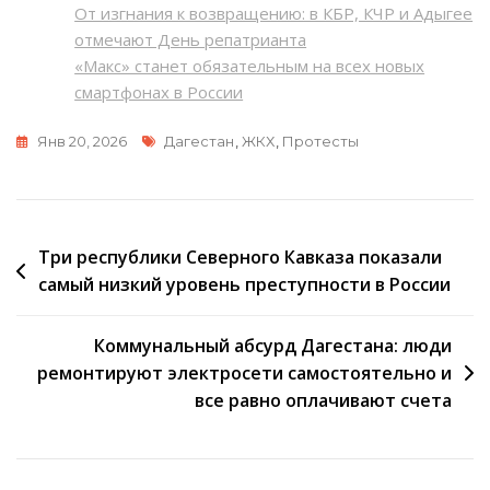
От изгнания к возвращению: в КБР, КЧР и Адыгее
отмечают День репатрианта
«Макс» станет обязательным на всех новых
смартфонах в России
Метки
Янв 20, 2026
Дагестан
,
ЖКХ
,
Протесты
Навигация
Три республики Северного Кавказа показали
самый низкий уровень преступности в России
по
записям
Коммунальный абсурд Дагестана: люди
ремонтируют электросети самостоятельно и
все равно оплачивают счета