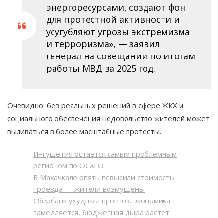
энергоресурсами, создают фон
для протестной активности и
усугубляют угрозы экстремизма
и терроризма», — заявил
генерал на совещании по итогам
работы МВД за 2025 год.
Очевидно: без реальных решений в сфере ЖКХ и
социального обеспечения недовольство жителей может
выливаться в более масштабные протесты.
Ингушетия остается самым проблемным
регионом по ОСАГО
В Махачкале опять повысили стоимость
проезда — жители возмущены
Сбербанк ухудшил прогноз: экономика
замедляется, бюджетная дыра растет