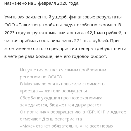
назначено на 3 февраля 2026 года.
Учитывая заявленный ущерб, финансовые результаты
ООО «Талгиспецстрой» выглядят особенно скромно. В
2023 году выручка компании достигла 42,1 млн рублей, а
чистая прибыль составила лишь 574 тыс. рублей. При
этом именно с этого предприятия теперь требуют почти
в четыре раза больше, чем его годовой оборот.
Ингушетия остается самым проблемным
регионом по ОСАГО
В Махачкале опять повысили стоимость
проезда — жители возмущены
Сбербанк ухудшил прогноз: экономика
замедляется, бюджетная дыра растет
От изгнания к возвращению: в КБР, КЧР и Адыгее
отмечают День репатрианта
«Макс» станет обязательным на всех новых