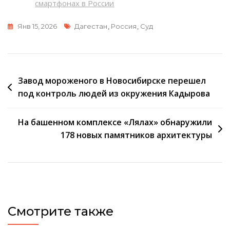
смартфонах в России
Метки
Янв 15, 2026
Дагестан
,
Россия
,
Суд
Навигация
Завод мороженого в Новосибирске перешел
под контроль людей из окружения Кадырова
по
записям
На башенном комплексе «Лялах» обнаружили
178 новых памятников архитектуры
Смотрите также