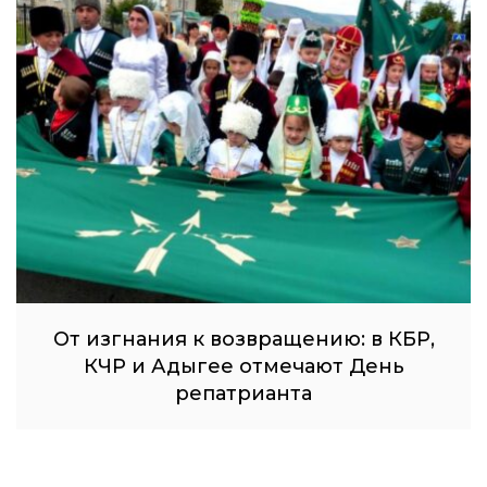
От изгнания к возвращению: в КБР,
КЧР и Адыгее отмечают День
репатрианта