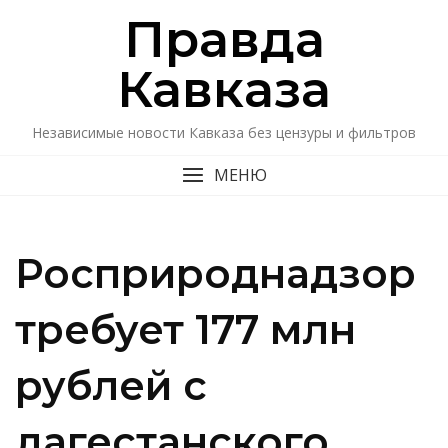
Перейти
Правда
к
содержимому
Кавказa
Независимые новости Кавказа без цензуры и фильтров
МЕНЮ
Росприроднадзор
требует 177 млн
рублей с
дагестанского