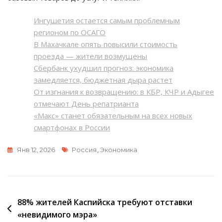
Ингушетия остается самым проблемным
регионом по ОСАГО
В Махачкале опять повысили стоимость
проезда — жители возмущены
Сбербанк ухудшил прогноз: экономика
замедляется, бюджетная дыра растет
От изгнания к возвращению: в КБР, КЧР и Адыгее
отмечают День репатрианта
«Макс» станет обязательным на всех новых
смартфонах в России
Метки
Янв 12, 2026
Россия
,
Экономика
Навигация
88% жителей Каспийска требуют отставки
«невидимого мэра»
по