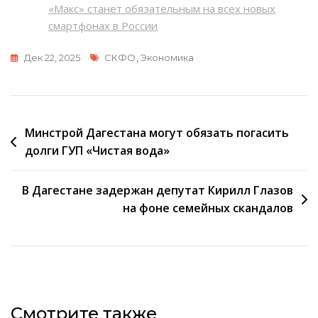
«Макс» станет обязательным на всех новых
смартфонах в России
Метки
Дек 22, 2025
СКФО
,
Экономика
Навигация
Минстрой Дагестана могут обязать погасить
долги ГУП «Чистая вода»
по
записям
В Дагестане задержан депутат Кирилл Глазов
на фоне семейных скандалов
Смотрите также