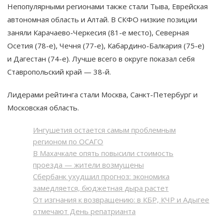
Непопулярными регионами также стали Тыва, Еврейская
автономная область и Алтай. В СКФО низкие позиции
заняли Карачаево-Черкесия (81-е место), Северная
Осетия (78-е), Чечня (77-е), Кабардино-Балкария (75-е)
и Дагестан (74-е). Лучше всего в округе показал себя
Ставропольский край — 38-й.
Лидерами рейтинга стали Москва, Санкт-Петербург и
Московская область.
Ингушетия остается самым проблемным
регионом по ОСАГО
В Махачкале опять повысили стоимость
проезда — жители возмущены
Сбербанк ухудшил прогноз: экономика
замедляется, бюджетная дыра растет
От изгнания к возвращению: в КБР, КЧР и Адыгее
отмечают День репатрианта