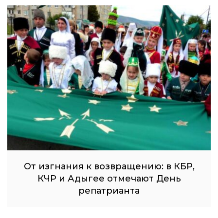
От изгнания к возвращению: в КБР,
КЧР и Адыгее отмечают День
репатрианта