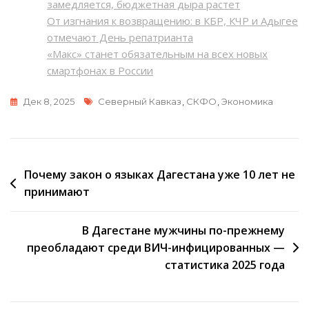
замедляется, бюджетная дыра растет
От изгнания к возвращению: в КБР, КЧР и Адыгее
отмечают День репатрианта
«Макс» станет обязательным на всех новых
смартфонах в России
Метки
Дек 8, 2025
Северный Кавказ
,
СКФО
,
Экономика
Навигация
Почему закон о языках Дагестана уже 10 лет не
принимают
по
записям
В Дагестане мужчины по-прежнему
преобладают среди ВИЧ-инфицированных —
статистика 2025 года