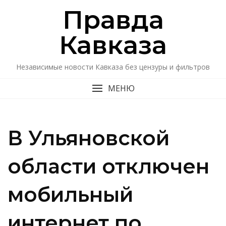
Перейти
Правда
к
содержимому
Кавказa
Независимые новости Кавказа без цензуры и фильтров
МЕНЮ
В Ульяновской
области отключен
мобильный
интернет по