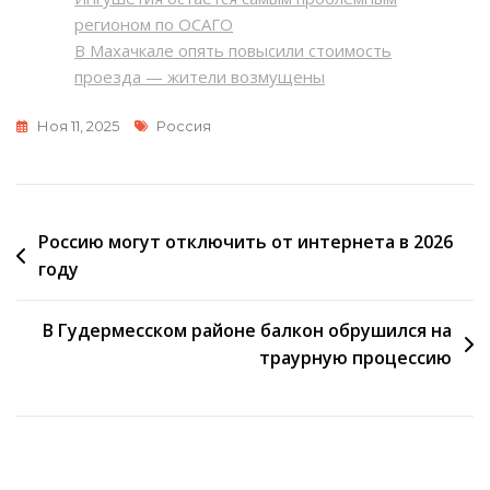
регионом по ОСАГО
В Махачкале опять повысили стоимость
проезда — жители возмущены
Метки
Ноя 11, 2025
Россия
Навигация
Россию могут отключить от интернета в 2026
году
по
записям
В Гудермесском районе балкон обрушился на
траурную процессию