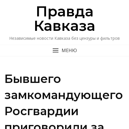
Перейти
Правда
к
содержимому
Кавказa
Независимые новости Кавказа без цензуры и фильтров
МЕНЮ
Бывшего
замкомандующего
Росгвардии
приговорили за