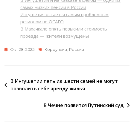
самых низких пенсий в России
Ингушетия остается самым проблемным
регионом по ОСАГО
В Махачкале опять повысили стоимость
проезда — жители возмущены
Метки
Окт 28, 2025
Коррупция
,
Россия
Навигация
В Ингушетии пять из шести семей не могут
позволить себе аренду жилья
по
записям
В Чечне появится Путинский суд