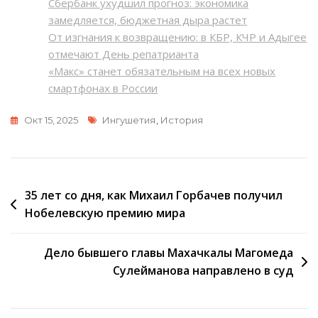
Сбербанк ухудшил прогноз: экономика
замедляется, бюджетная дыра растет
От изгнания к возвращению: в КБР, КЧР и Адыгее
отмечают День репатрианта
«Макс» станет обязательным на всех новых
смартфонах в России
Метки
Окт 15, 2025
Ингушетия
,
История
Навигация
35 лет со дня, как Михаил Горбачев получил
Нобелевскую премию мира
по
записям
Дело бывшего главы Махачкалы Магомеда
Сулейманова направлено в суд