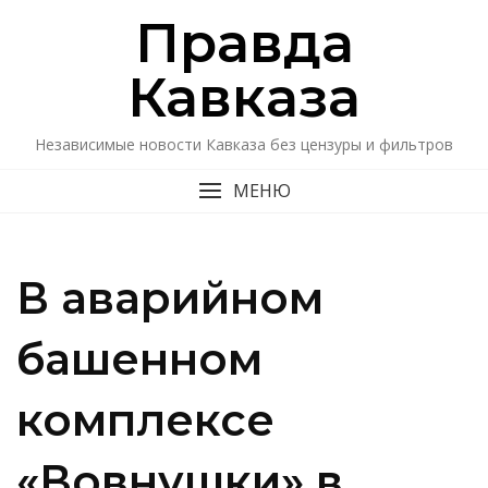
Перейти
Правда
к
содержимому
Кавказa
Независимые новости Кавказа без цензуры и фильтров
МЕНЮ
В аварийном
башенном
комплексе
«Вовнушки» в