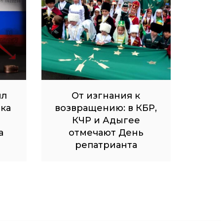
ил
От изгнания к
ка
возвращению: в КБР,
КЧР и Адыгее
а
отмечают День
репатрианта