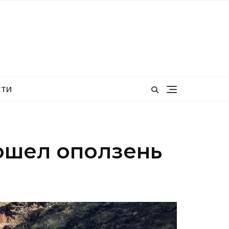
СТИ
ошел оползень