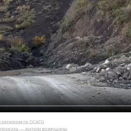
м регионом по ОСАГО
ь проезда — жители возмущены