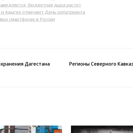
замедляется, бюджетная дыра растет
Р и Адыгее отмечают День репатрианта
овых смартфонах в России
охранения Дагестана
Регионы Северного Кавказ