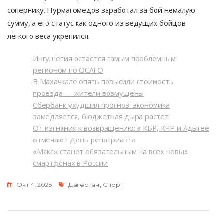
сопернику. Нурмагомедов заработал за бой немалую
сумму, а его статус как одного из ведущих бойцов
лёгкого веса укрепился.
Ингушетия остается самым проблемным
регионом по ОСАГО
В Махачкале опять повысили стоимость
проезда — жители возмущены
Сбербанк ухудшил прогноз: экономика
замедляется, бюджетная дыра растет
От изгнания к возвращению: в КБР, КЧР и Адыгее
отмечают День репатрианта
«Макс» станет обязательным на всех новых
смартфонах в России
Метки
Окт 4, 2025
Дагестан
,
Спорт