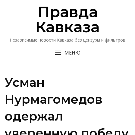
Перейти
Правда
к
содержимому
Кавказa
Независимые новости Кавказа без цензуры и фильтров
МЕНЮ
Усман
Нурмагомедов
одержал
уверенную победу