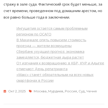
стражу в зале суда. Фактический срок будет меньше, за
счет времени, проведенном под домашним арестом, но
все равно больше года в заключении.
Ингушетия остается самым проблемным
регионом по ОСАГО
В Махачкале опять повысили стоимость
проезда — жители возмущены
Сбербанк ухудшил прогноз: экономика
замедляется, бюджетная дыра растет
От изгнания к возвращению: в КБР, КЧР и Адыгее
отмечают День репатрианта
«Макс» станет обязательным на всех новых
смартфонах в России
Метки
Окт 2, 2025
Москва
,
Мурдиев
,
Россия
,
Суд
,
Чечня