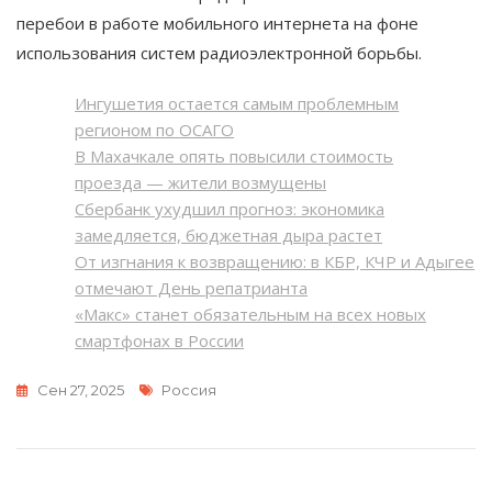
перебои в работе мобильного интернета на фоне
использования систем радиоэлектронной борьбы.
Ингушетия остается самым проблемным
регионом по ОСАГО
В Махачкале опять повысили стоимость
проезда — жители возмущены
Сбербанк ухудшил прогноз: экономика
замедляется, бюджетная дыра растет
От изгнания к возвращению: в КБР, КЧР и Адыгее
отмечают День репатрианта
«Макс» станет обязательным на всех новых
смартфонах в России
Метки
Сен 27, 2025
Россия