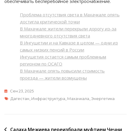
обеспечивать бесперебойное электроснабжение.
Проблема отсутствия света в Махачкале опять
достигла критической точки
В Махачкале жители перекрыли дорогу из-за
многодневного отсутствия света
В Ингушетии и на Кавказе в целом — одни из
самых низких пенсий в России
Ингушетия остается самым проблемным
регионом по ОСАГО
В Махачкале опять повысили стоимость
проезда — жители возмущены
Сен 23, 2025
Метки
Дагестан
,
Инфраструктура
,
Махачкала
,
Энергетика
Навигация
Салаха Межиева переизбрали муфтием Чечни