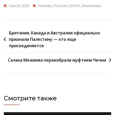
Метки
Сен 22, 2025
Рейтинг
,
Россия
,
СКФО
,
Экономика
Навигация
Британия, Канада и Австралия официально
признали Палестину — кто еще
по
присоединяется
записям
Салаха Межиева переизбрали муфтием Чечни
Смотрите также