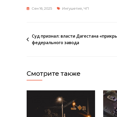
Метки
Сен 16, 2025
Ингушетия
,
ЧП
Навигация
Суд признал: власти Дагестана «прик
федерального завода
по
записям
Смотрите также