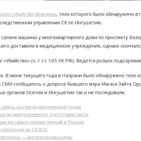
едуют убийство мужчины
, тело которого было обнаружено в
 следственном управлении СК по Ингушетии.
в салоне машины у многоквартирного дома по проспекту Баз
го доставили в медицинское учреждение, однако скончалс
 «Убийство» (ч. 1 ст. 105 УК РФ). Ведётся розыск подозревае
не. В июне текущего года в Назрани было обнаружено тело 
в СМИ сообщалось о допросе бывшего мэра Магаса Зайта Орц
 органов Осетии и Ингушетии так и не последовали.
 опять достигла критической точки
из-за многодневного отсутствия света
ни из самых низких пенсий в России
м регионом по ОСАГО
ь проезда — жители возмущены