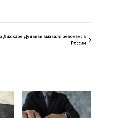
 о Джохаре Дудаеве вызвали резонанс в
России