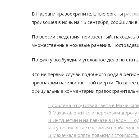
В Назрани правоохранительные органы
рассл
произошел в ночь на 15 сентября, сообщили в
По версии следствия, неизвестный, находясь 
множественные ножевые ранения. Пострадавше
По факту возбуждили уголовное дело по статье
Это не первый случай подобного рода в регио
признаками насильственной смерти. Позднее 
официальные комментарии правоохранительных
Проблема отсутствия света в Махачкале
В Махачкале жители перекрыли дорогу 
В Ингушетии и на Кавказе в целом — од
Ингушетия остается самым проблемны
В Махачкале опять повысили стоимост