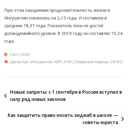
При этом ожидаемая продолжительность жизни в
Ингушетии снизилась на 2,15 года. И составила в
среднем 78,37 года. Показатель пока не достиг
допандемийного уровня. В 2019 году он составлял 73,34
года.
Сен 1, 2025
Метки
Дагестан
,
Ингушетия
,
КБР
,
КЧР
,
Северный Кавказ
,
СКФО
Навигация
Новые запреты: с 1 сентября в России вступил в
силу ряд новых законов
по
записям
Как защитить право носить хиджаб в школе —
советы юриста