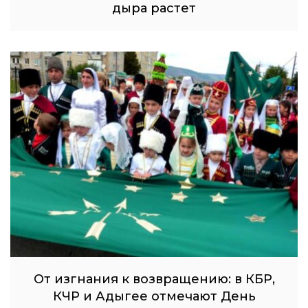
дыра растет
От изгнания к возвращению: в КБР,
КЧР и Адыгее отмечают День