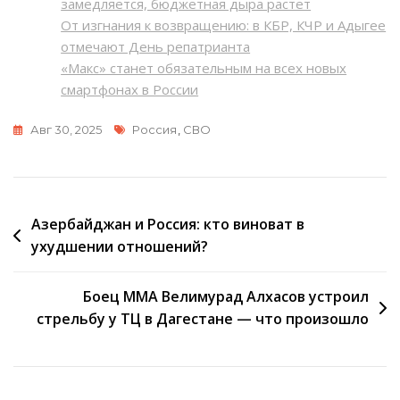
замедляется, бюджетная дыра растет
От изгнания к возвращению: в КБР, КЧР и Адыгее
отмечают День репатрианта
«Макс» станет обязательным на всех новых
смартфонах в России
Метки
Авг 30, 2025
Россия
,
СВО
Навигация
Азербайджан и Россия: кто виноват в
ухудшении отношений?
по
записям
Боец ММА Велимурад Алхасов устроил
стрельбу у ТЦ в Дагестане — что произошло