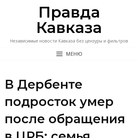
Перейти
Правда
к
содержимому
Кавказa
Независимые новости Кавказа без цензуры и фильтров
МЕНЮ
В Дербенте
подросток умер
после обращения
в ЦРБ: семья