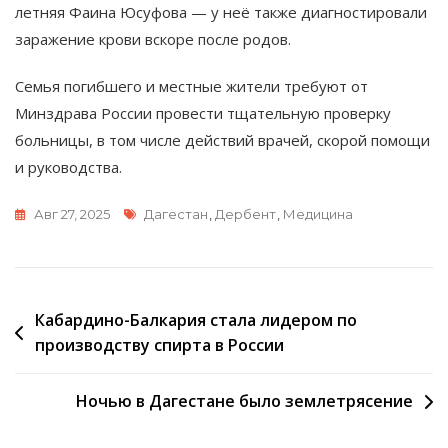
летняя Фаина Юсуфова — у неё также диагностировали
заражение крови вскоре после родов.
Семья погибшего и местные жители требуют от
Минздрава России провести тщательную проверку
больницы, в том числе действий врачей, скорой помощи
и руководства.
Метки
Авг 27, 2025
Дагестан
,
Дербент
,
Медицина
Навигация
Кабардино-Балкария стала лидером по
производству спирта в России
по
записям
Ночью в Дагестане было землетрясение