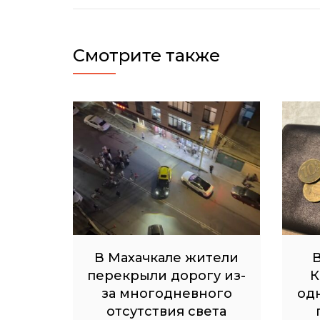
записям
Смотрите также
В Махачкале жители
В
перекрыли дорогу из-
К
за многодневного
од
отсутствия света