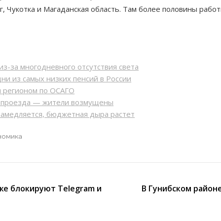
, Чукотка и Магаданская область. Там более половины рабо
из-за многодневного отсутствия света
ни из самых низких пенсий в России
м регионом по ОСАГО
ь проезда — жители возмущены
замедляется, бюджетная дыра растет
номика
уже блокируют Telegram и
В Гунибском районе