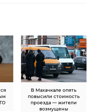
тся
В Махачкале опять
ым
повысили стоимость
ГО
проезда — жители
возмущены