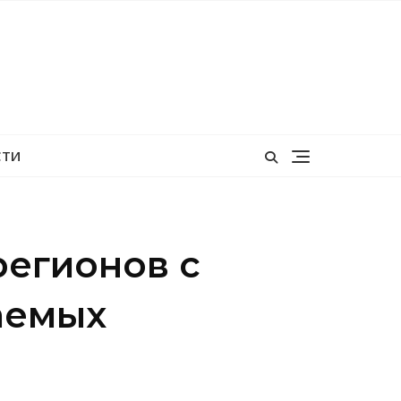
СТИ
регионов с
аемых