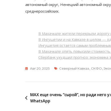
автономный округ, Ненецкий автономный округ
среднероссийских.
В Махачкале жители перекрыли дорогу 
В Ингушетии и на Кавказе в целом — од
Ингушетия остается самым проблемны
В Махачкале опять повысили стоимост
Сбербанк ухудшил прогноз: экономика 
Метки
Авг 20, 2025
Северный Кавказ
,
СКФО
,
Эко
Навигация
МАХ еще очень “сырой”, но ради него 
WhatsApp
по